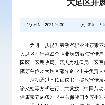
大足区开展
时间：2024-04-30
来源：大
为进一步提升劳动者职业健康素养
大足区举行
第
22
个职业病防治法宣传周
园区、
区民政局、区人力社保局、区医
院
等单位及大足区部分企业主要负责人
活
动通过
宣读倡议书、
摆放宣传展
诊义检
等方式进行
，
共
发放
《中国
劳动
健康素养
66
条
》《中医保健四季养生》