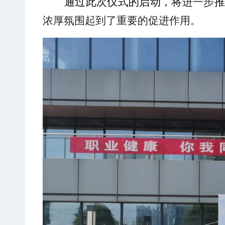
通过此次
仪式的启动
，
将
进一步
推
浓厚
氛围
起到了重要的促进作用
。